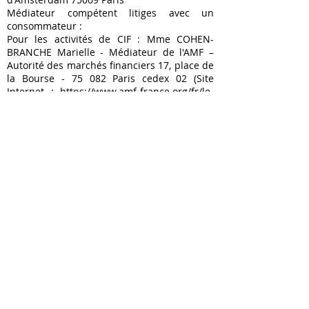
Médiateur compétent litiges avec un
consommateur :
Pour les activités de CIF : Mme COHEN-
BRANCHE Marielle - Médiateur de l'AMF –
Autorité des marchés financiers 17, place de
la Bourse - 75 082 Paris cedex 02 (Site
Internet :
https://www.amf-france.org/fr/le-
mediateur-delamf/votre-dossier-de-
mediation/vous-voulez-deposer-une-
demande-de-mediation
)
Pour les activités d'Assurance : La Médiation
de l'Assurance - TSA
50110 - 75441
PARIS
CEDEX 09 (Site internet :
http://www.mediation-
assurance.org/Saisir+le+mediateur
)
Médiateur compétent litiges avec un
consommateur
Pour les activités de CIF : Mme COHEN-
BRANCHE Marielle - Médiateur de l'AMF –
Autorité des marchés financiers 17, place de