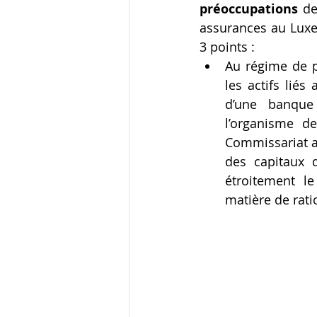
préoccupations
 de
assurances au Lux
3 points :    
Au régime de pr
les actifs liés
d’une banque
l’organisme d
Commissariat au
des capitaux 
étroitement le
matière de ratio