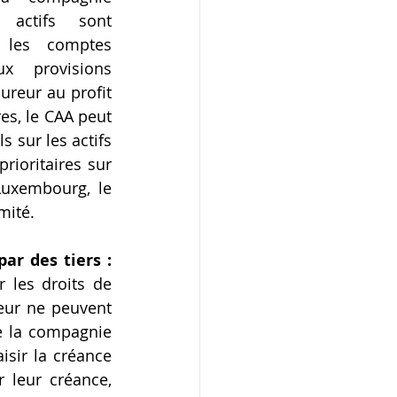
 actifs sont 
les comptes 
ux provisions 
ureur au profit 
es, le CAA peut 
 sur les actifs 
rioritaires sur 
uxembourg, le 
é.        
ar des tiers :
 les droits de 
eur ne peuvent 
de la compagnie 
sir la créance 
 leur créance, 