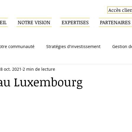
Accès clie
EIL
NOTRE VISION
EXPERTISES
PARTENAIRES
otre communauté
Stratégies d'investissement
Gestion d
8 oct. 2021
2 min de lecture
Fiscale
Immobilier
Retraite
Entrepreneuriat
 au Luxembourg