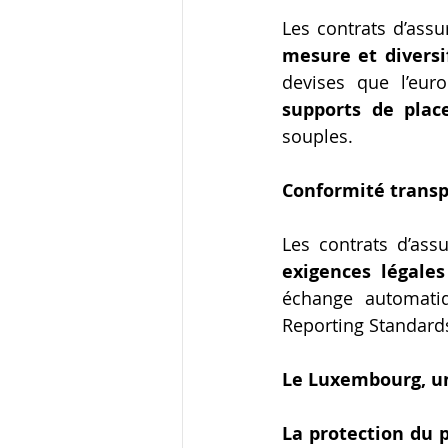
Les contrats d’ass
mesure et diversif
devises que l’eur
supports de pla
souples.  
Conformité trans
Les contrats d’as
exigences légales
échange automatiq
Reporting Standards
Le Luxembourg, un
La protection du p