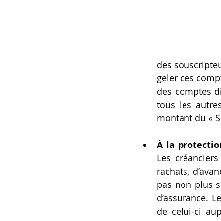
des souscripteur
geler ces compt
des comptes dis
tous les autre
montant du « Sup
À la protectio
Les créanciers
rachats, d’ava
pas non plus sa
d’assurance. Le
de celui-ci au