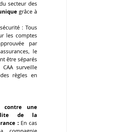
 du secteur des 
unique
 grâce à 
écurité : Tous 
ur les comptes 
pprouvée par 
ssurances, le 
t être séparés 
CAA surveille 
des règles en 
 contre une 
llite de la 
rance : 
En cas 
la compagnie 